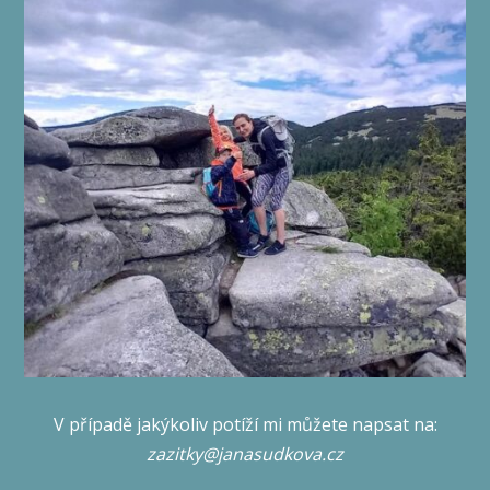
V případě jakýkoliv potíží mi můžete napsat na:
zazitky@janasudkova.cz