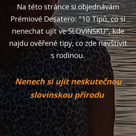
Na této stránce si objednávám
Prémiové Desatero: "10 Tipů, co si
nenechat ujít ve SLOVINSKU", kde
najdu ověřené tipy, co zde navštívit
s rodinou.
Nenech si ujít neskutečnou
slovinskou přírodu