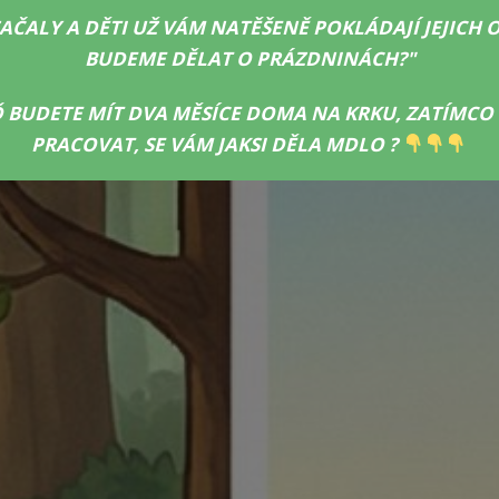
ZAČALY A DĚTI UŽ VÁM NATĚŠENĚ POKLÁDAJÍ JEJICH 
BUDEME DĚLAT O PRÁZDNINÁCH?"
EĎ BUDETE MÍT DVA MĚSÍCE DOMA NA KRKU, ZATÍMCO
PRACOVAT, SE VÁM JAKSI DĚLA MDLO ?