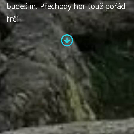
budeš in. Přechody hor totiž pořád
frčí.