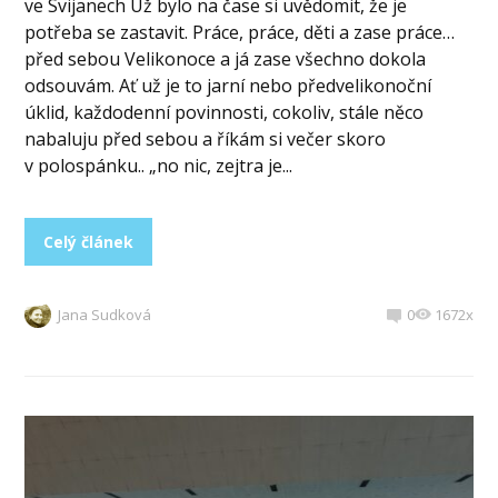
ve Svijanech Už bylo na čase si uvědomit, že je
potřeba se zastavit. Práce, práce, děti a zase práce…
před sebou Velikonoce a já zase všechno dokola
odsouvám. Ať už je to jarní nebo předvelikonoční
úklid, každodenní povinnosti, cokoliv, stále něco
nabaluju před sebou a říkám si večer skoro
v polospánku.. „no nic, zejtra je...
Celý článek
Jana Sudková
0
1672x