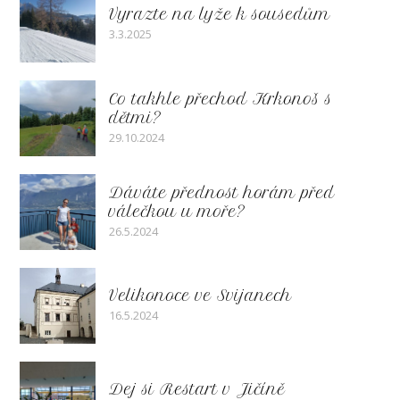
Vyrazte na lyže k sousedům
3.3.2025
Co takhle přechod Krkonoš s
dětmi?
29.10.2024
Dáváte přednost horám před
válečkou u moře?
26.5.2024
Velikonoce ve Svijanech
16.5.2024
Dej si Restart v Jičíně