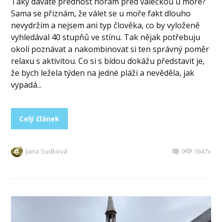
Taky dáváte přednost horám před válečkou u moře?
Sama se přiznám, že válet se u moře fakt dlouho
nevydržím a nejsem ani typ člověka, co by vyloženě
vyhledával 40 stupňů ve stínu. Tak nějak potřebuju
okolí poznávat a nakombinovat si ten správný poměr
relaxu s aktivitou. Co si s bídou dokážu představit je,
že bych ležela týden na jedné pláži a nevěděla, jak
vypadá...
Celý článek
Jana Sudková
0
1647x