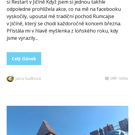
si Restart v Jičíně Když jsem si jednou takhle
odpoledne prohlížela akce, co na mě na facebooku
vyskočily, upoutal mě tradiční pochod Rumcajse
v Jičíně, který se chodí každoročně koncem března.
Přistála mi v hlavě myšlenka z loňského roku, kdy
jsme vyrazily...
Celý článek
Jana Sudková
0
1699x