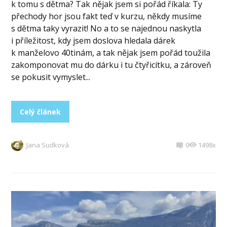
k tomu s dětma? Tak nějak jsem si pořád říkala: Ty
přechody hor jsou fakt teď v kurzu, někdy musíme
s dětma taky vyrazit! No a to se najednou naskytla
i příležitost, kdy jsem doslova hledala dárek
k manželovo 40tinám, a tak nějak jsem pořád toužila
zakomponovat mu do dárku i tu čtyřicítku, a zároveň
se pokusit vymyslet...
Celý článek
Jana Sudková
0
1498x