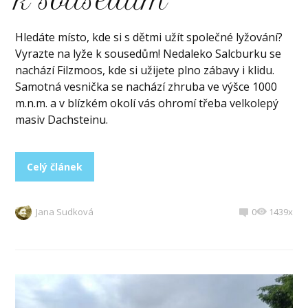
k sousedům
Hledáte místo, kde si s dětmi užít společné lyžování?
Vyrazte na lyže k sousedům! Nedaleko Salcburku se
nachází Filzmoos, kde si užijete plno zábavy i klidu.
Samotná vesnička se nachází zhruba ve výšce 1000
m.n.m. a v blízkém okolí vás ohromí třeba velkolepý
masiv Dachsteinu.
Celý článek
Jana Sudková
0
1439x