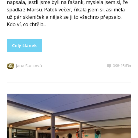
napsala, jestli jsme byli na fašank, myslela jsem si, že
spadla z Marsu. Pátek večer, řikala jsem si, asi měla
už pár skleniček a nějak se ji to všechno přepsalo.
Kdo ví, co chtěla...
Celý článek
Jana Sudková
0
1563x