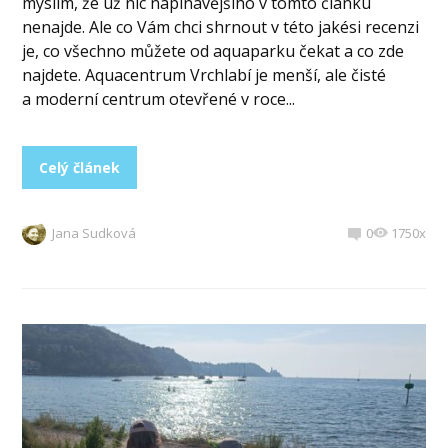
myslím, že už nic napínavějšího v tomto článku
nenajde. Ale co Vám chci shrnout v této jakési recenzi
je, co všechno můžete od aquaparku čekat a co zde
najdete. Aquacentrum Vrchlabí je menší, ale čisté
a moderní centrum otevřené v roce...
Celý článek
Jana Sudková
0
1750x