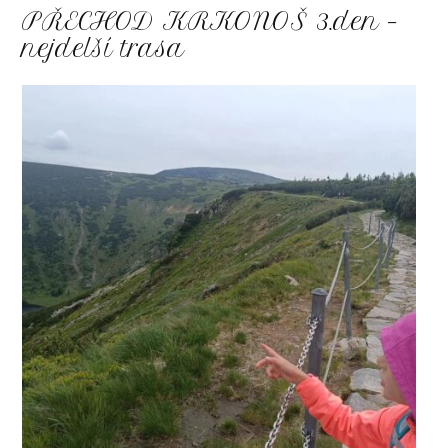
PŘECHOD KRKONOŠ 3.den –
nejdelší trasa