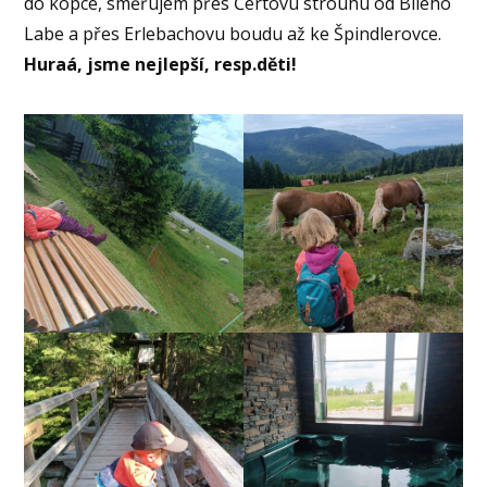
do kopce, směřujem přes Čertovu strouhu od Bílého
Labe a přes Erlebachovu boudu až ke Špindlerovce.
Huraá, jsme nejlepší, resp.děti!