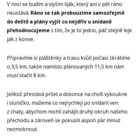
V noci se budím a slyším liják, který ani v pět ráno
neustává.
Ráno se tak probouzíme samozřejmě
do deště a plány vyjít co nejdřív u snídaně
přehodnocujeme
s tím, že je to jedno, páč stejně leje
jak z konve.
Připravíme si pláštěnky a trasu kvůli počasí zkrátíme
o 3,5 km, takže namísto plánovaných 11,5 km nám
musí stačit 8 km.
Jelikož přestává pršet a dokonce na chvíli vykoukne
i sluníčko, mažeme co nejrychleji po snídani ven
z chaty, abychom mohli zahájit druhý okruh našeho
přechodu a zároveň se pokusili aspoň pár minut
nezmoknout.