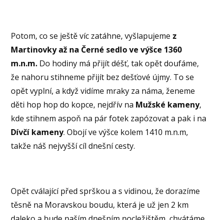
Potom, co se ještě víc zatáhne, vyšlapujeme
z
Martinovky až na Černé sedlo ve výšce 1360
m.n.m.
Do hodiny má přijít déšť, tak opět doufáme,
že nahoru stihneme přijít bez dešťové újmy. To se
opět vyplní, a když vidíme mraky za náma, ženeme
děti hop hop do kopce, nejdřív na
Mužské kameny
,
kde stihnem aspoň na pár fotek zapózovat a pak i na
Dívčí kameny
. Obojí ve výšce kolem 1410 m.n.m,
takže náš nejvyšší cíl dnešní cesty.
Opět cválající před sprškou a s vidinou, že dorazíme
těsně na Moravskou boudu, která je už jen 2 km
daleko a bude naším dnešním nocležištěm, chvátáme,