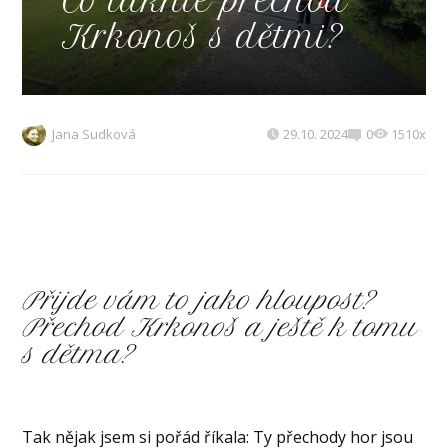
Co takhle přechod
Krkonoš s dětmi?
Jana Sudková
29.10. 2024
0
1510x
Přijde vám to jako hloupost?
Přechod Krkonoš a ještě k tomu
s dětma?
Tak nějak jsem si pořád říkala: Ty přechody hor jsou