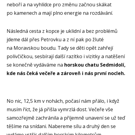
neboří a na vyhlídce pro změnu začnou skákat
po kamenech a mají plno energie na rozdávání.
Následná cesta z kopce je uklidní a bez problémů
jdeme dál přes Petrovku a z ní pak po žluté
na Moravskou boudu. Tady se děti opět zahřejí
polívčičkou, sesbírají další razítko i vizitky a natěšení
se konečně vydáváme na
horskou chatu Sedmidolí,
kde nás čeká večeře a zároveň i nás první nocleh.
No nic, 12,5 km v nohách, počasí nám přálo, i když
musím říct, že já přišla vymrzlá dost. Večeře vše
samozřejmě zachránila a příjemně unavení se už teď
těšíme na snídani. Nabereme sílu a druhý den se
vydáme vstříc dalším horským kilometrům.