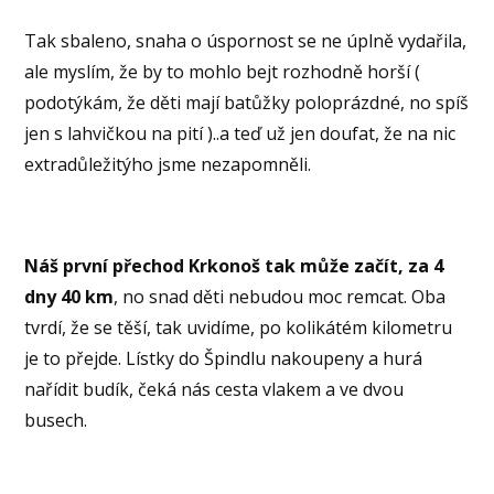
Tak sbaleno, snaha o úspornost se ne úplně vydařila,
ale myslím, že by to mohlo bejt rozhodně horší (
podotýkám, že děti mají batůžky poloprázdné, no spíš
jen s lahvičkou na pití )..a teď už jen doufat, že na nic
extradůležitýho jsme nezapomněli.
Náš první přechod Krkonoš tak může začít, za 4
dny 40 km
, no snad děti nebudou moc remcat. Oba
tvrdí, že se těší, tak uvidíme, po kolikátém kilometru
je to přejde. Lístky do Špindlu nakoupeny a hurá
nařídit budík, čeká nás cesta vlakem a ve dvou
busech.