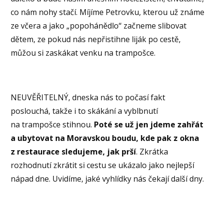
co nám nohy stačí. Míjíme Petrovku, kterou už známe
ze včera a jako „popohánědlo“ začneme slibovat
dětem, ze pokud nás nepřistihne liják po cestě,
můžou si zaskákat venku na trampošce.
NEUVĚŘITELNÝ, dneska nás to počasí fakt
poslouchá, takže i to skákání a vyblbnutí
na trampošce stihnou.
Poté se už jen jdeme zahřát
a ubytovat na Moravskou boudu, kde pak z okna
z restaurace sledujeme, jak prší
. Zkrátka
rozhodnutí zkrátit si cestu se ukázalo jako nejlepší
nápad dne. Uvidíme, jaké vyhlídky nás čekají další dny.