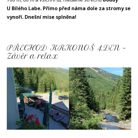
U Bílého Labe. Přímo před náma dole za stromy se
vynoří. Dnešní mise splněna!
PŘECHOD KRKONOŠ 4.DEN –
Závěr a relax