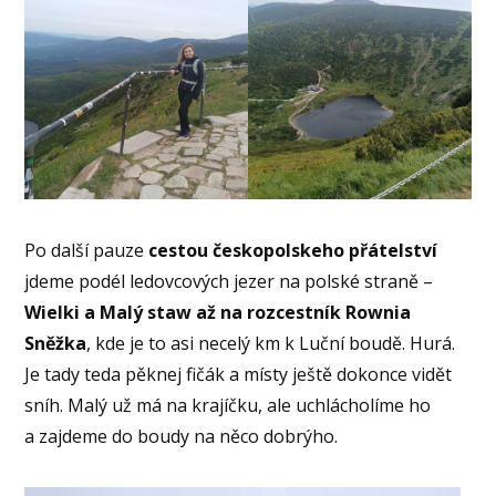
Po další pauze
cestou českopolskeho přátelství
jdeme podél ledovcových jezer na polské straně –
Wielki a Malý staw až na rozcestník Rownia
Sněžka
, kde je to asi necelý km k Luční boudě. Hurá.
Je tady teda pěknej fičák a místy ještě dokonce vidět
sníh. Malý už má na krajíčku, ale uchlácholíme ho
a zajdeme do boudy na něco dobrýho.