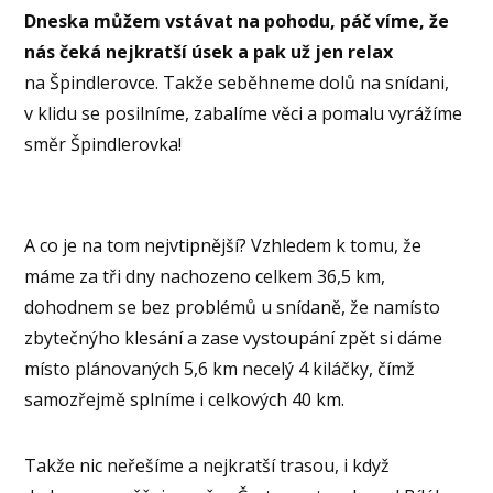
Dneska můžem vstávat na pohodu, páč víme, že
nás čeká nejkratší úsek a pak už jen relax
na Špindlerovce. Takže seběhneme dolů na snídani,
v klidu se posilníme, zabalíme věci a pomalu vyrážíme
směr Špindlerovka!
A co je na tom nejvtipnější? Vzhledem k tomu, že
máme za tři dny nachozeno celkem 36,5 km,
dohodnem se bez problémů u snídaně, že namísto
zbytečnýho klesání a zase vystoupání zpět si dáme
místo plánovaných 5,6 km necelý 4 kiláčky, čímž
samozřejmě splníme i celkových 40 km.
Takže nic neřešíme a nejkratší trasou, i když