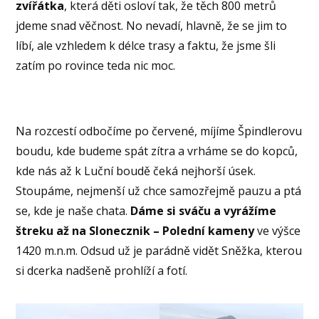
zvířátka
, která děti osloví tak, že těch 800 metrů
jdeme snad věčnost. No nevadí, hlavně, že se jim to
líbí, ale vzhledem k délce trasy a faktu, že jsme šli
zatím po rovince teda nic moc.
Na rozcestí odbočíme po červené, míjíme Špindlerovu
boudu, kde budeme spát zítra a vrháme se do kopců,
kde nás až k Luční boudě čeká nejhorší úsek.
Stoupáme, nejmenší už chce samozřejmě pauzu a ptá
se, kde je naše chata.
Dáme si sváču a vyrážíme
štreku až na Slonecznik – Polední kameny
ve výšce
1420 m.n.m. Odsud už je parádně vidět Sněžka, kterou
si dcerka nadšeně prohlíží a fotí.