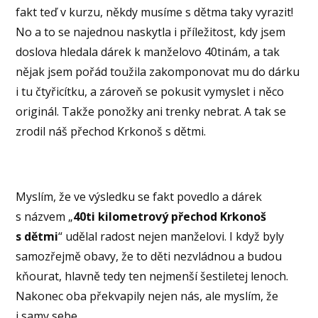
fakt teď v kurzu, někdy musíme s dětma taky vyrazit!
No a to se najednou naskytla i příležitost, kdy jsem
doslova hledala dárek k manželovo 40tinám, a tak
nějak jsem pořád toužila zakomponovat mu do dárku
i tu čtyřicítku, a zároveň se pokusit vymyslet i něco
originál. Takže ponožky ani trenky nebrat. A tak se
zrodil náš přechod Krkonoš s dětmi.
Myslím, že ve výsledku se fakt povedlo a dárek
s názvem „
40ti kilometrový přechod Krkonoš
s dětmi
“ udělal radost nejen manželovi. I když byly
samozřejmě obavy, že to děti nezvládnou a budou
kňourat, hlavně tedy ten nejmenší šestiletej lenoch.
Nakonec oba překvapily nejen nás, ale myslím, že
i samy sebe.