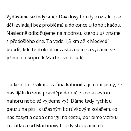
Vydáváme se tedy směr Davidovy boudy, což z kopce
děti zvládají bez problémů a dokonce u toho skáčou.
Následně odbočujeme na modrou, kterou už známe
z předešlého dne. Ta vede 1,5 km až k Medvědí
boudě, kde tentokrát nezastavujeme a vydáme se
přímo do kopce k Martinové boudě.
Tady se to chvílema začíná kabonit a je nám jasný, že
nás liják dožene pravděpodobně zrovna cestou
nahoru nebo až vyjdeme výš. Dáme tady rychlou
pauzu na pití i s úžasným borůvkovým koláčem, co
nás zasytí a dodá energii na cestu, pořídíme vizitku
i razítko a od Martinovy boudy stoupáme dál.