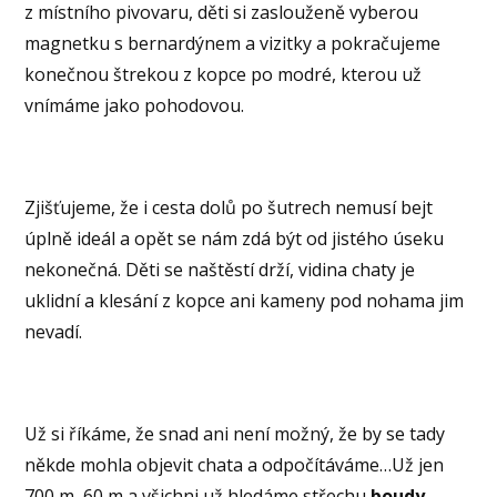
z místního pivovaru, děti si zaslouženě vyberou
magnetku s bernardýnem a vizitky a pokračujeme
konečnou štrekou z kopce po modré, kterou už
vnímáme jako pohodovou.
Zjišťujeme, že i cesta dolů po šutrech nemusí bejt
úplně ideál a opět se nám zdá být od jistého úseku
nekonečná. Děti se naštěstí drží, vidina chaty je
uklidní a klesání z kopce ani kameny pod nohama jim
nevadí.
Už si říkáme, že snad ani není možný, že by se tady
někde mohla objevit chata a odpočítáváme…Už jen
700 m, 60 m a všichni už hledáme střechu
boudy