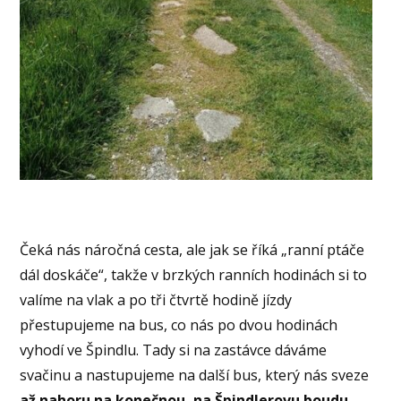
Čeká nás náročná cesta, ale jak se říká „ranní ptáče
dál doskáče“, takže v brzkých ranních hodinách si to
valíme na vlak a po tři čtvrtě hodině jízdy
přestupujeme na bus, co nás po dvou hodinách
vyhodí ve Špindlu. Tady si na zastávce dáváme
svačinu a nastupujeme na další bus, který nás sveze
až nahoru na konečnou, na Špindlerovu boudu.