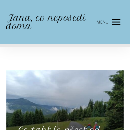
Jana, co neposedí
MENU
doma