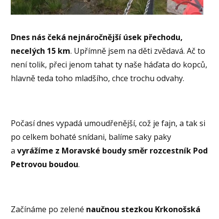
Dnes nás čeká nejnáročnější úsek přechodu,
necelých 15 km
. Upřímně jsem na děti zvědavá. Ač to
není tolik, přeci jenom tahat ty naše háďata do kopců,
hlavně teda toho mladšího, chce trochu odvahy.
Počasí dnes vypadá umoudřenější, což je fajn, a tak si
po celkem bohaté snídani, balíme saky paky
a
vyrážíme z Moravské boudy směr rozcestník Pod
Petrovou boudou
.
Začínáme po zelené
naučnou stezkou Krkonošská