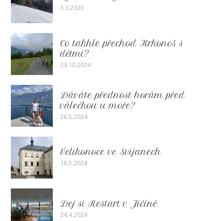
3.3.2025
Co takhle přechod Krkonoš s
dětmi?
29.10.2024
Dáváte přednost horám před
válečkou u moře?
26.5.2024
Velikonoce ve Svijanech
16.5.2024
Dej si Restart v Jičíně
24.4.2024