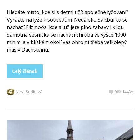
Hledáte místo, kde si s dětmi užít společné lyžování?
Vyrazte na lyže k sousedům! Nedaleko Salcburku se
nachází Filzmoos, kde si užijete plno zábavy i klidu.
Samotná vesnička se nachází zhruba ve výšce 1000
m.n.m. a v blízkém okolí vás ohromí třeba velkolepý
masiv Dachsteinu.
Celý článek
Jana Sudková
0
1443x