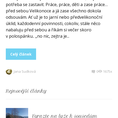
potřeba se zastavit. Práce, práce, děti a zase práce…
před sebou Velikonoce a já zase všechno dokola
odsouvám. Ať už je to jarní nebo předvelikonoční
úklid, každodenní povinnosti, cokoliv, stále něco
nabaluju před sebou a říkám si večer skoro
v polospánku.. „no nic, zejtra je...
Celý článek
Jana Sudková
0
1675x
Nejnovější články
Vyrazte na lyže k sousedům