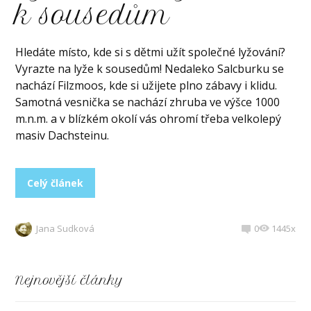
k sousedům
Hledáte místo, kde si s dětmi užít společné lyžování?
Vyrazte na lyže k sousedům! Nedaleko Salcburku se
nachází Filzmoos, kde si užijete plno zábavy i klidu.
Samotná vesnička se nachází zhruba ve výšce 1000
m.n.m. a v blízkém okolí vás ohromí třeba velkolepý
masiv Dachsteinu.
Celý článek
Jana Sudková
0
1445x
Nejnovější články