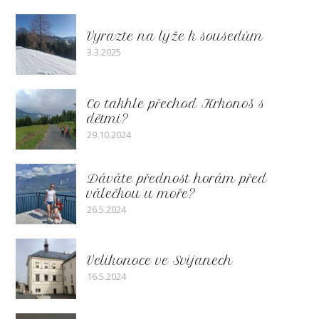
Vyrazte na lyže k sousedům
3.3.2025
Co takhle přechod Krkonoš s
dětmi?
29.10.2024
Dáváte přednost horám před
válečkou u moře?
26.5.2024
Velikonoce ve Svijanech
16.5.2024