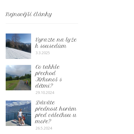
Nejnovější články
Vyrazte na lyže
k sousedům
3.3.2025
Co takhle
přechod
Krkonoš s
dětmi?
29.10.2024
Dáváte
přednost horám
před válečkou u
moře?
26.5.2024