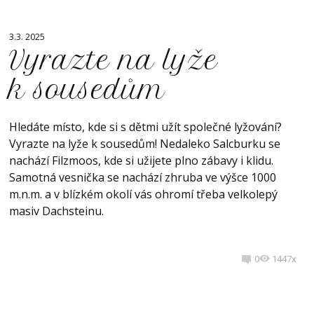
3.3. 2025
Vyrazte na lyže
k sousedům
Hledáte místo, kde si s dětmi užít společné lyžování?
Vyrazte na lyže k sousedům! Nedaleko Salcburku se
nachází Filzmoos, kde si užijete plno zábavy i klidu.
Samotná vesnička se nachází zhruba ve výšce 1000
m.n.m. a v blízkém okolí vás ohromí třeba velkolepý
masiv Dachsteinu.
0
1447x