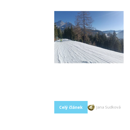
Celý článek
Jana Sudková